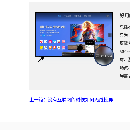
好用
乐播
只为
屏能
频A
屏、
幼教
屏需
上一篇：没有互联网的时候如何无线投屏