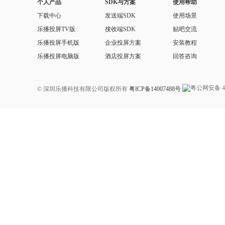
个人产品
SDK与方案
使用帮助
下载中心
发送端SDK
使用场景
乐播投屏TV版
接收端SDK
贴吧交流
乐播投屏手机版
企业投屏方案
安装教程
乐播投屏电脑版
酒店投屏方案
回答咨询
© 深圳乐播科技有限公司版权所有
粤ICP备14007488号