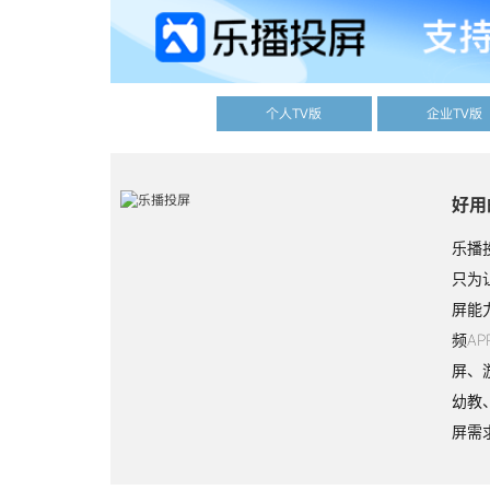
个人TV版
企业TV版
好用
乐播
只为
屏能
频A
屏、
幼教
屏需