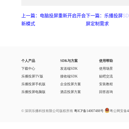
上一篇：电脑投屏重新开启开会
下一篇：乐播投屏S
新模式
屏定制需求
个人产品
SDK与方案
使用帮助
下载中心
发送端SDK
使用场景
乐播投屏TV版
接收端SDK
贴吧交流
乐播投屏手机版
企业投屏方案
安装教程
乐播投屏电脑版
酒店投屏方案
回答咨询
© 深圳乐播科技有限公司版权所有
粤ICP备14007488号
粤公网安备
4